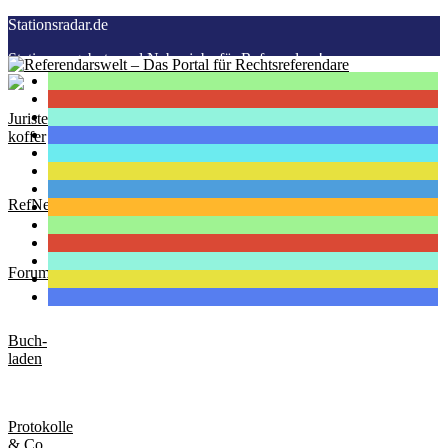
Stationsradar.de
Stationsangebote und Nebenjobs für Referendare!
Juristen-
koffer
RefNews
Forum
Buch-
laden
Protokolle
& Co.